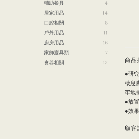
輔助餐具
4
居家用品
14
口腔相關
8
戶外用品
11
廚房用品
16
家飾寢具類
7
商品
食器相關
13
●研
棲息
牢地
●放
●效
顧客