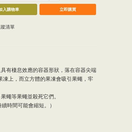
加入購物車
立即購買
追蹤清單
及具有棲息效應的容器形狀，落在容器尖端
果凍上，而立方體的果凍會吸引果蠅，牢
引果蠅等果蠅並殺死它們。
持續時間可能會縮短。）