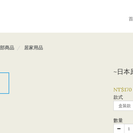
部商品
居家用品
~日本
NT$170
款式
數量