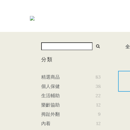
全
分類
精選商品
83
個人保健
38
生活輔助
22
樂齡協助
12
拇趾外翻
9
內着
12