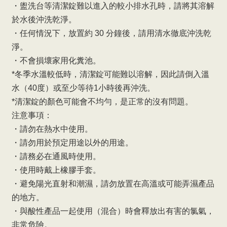
・盥洗台等清潔錠難以進入的較小排水孔時，請將其溶解
於水後沖洗乾淨。
・任何情況下，放置約 30 分鐘後，請用清水徹底沖洗乾
淨。
・不會損壞家用化糞池。
*冬季水溫較低時，清潔錠可能難以溶解，因此請倒入溫
水（40度）或至少等待1小時後再沖洗。
*清潔錠的顏色可能會不均勻，是正常的沒有問題。
注意事項：
・請勿在熱水中使用。
・請勿用於預定用途以外的用途。
・請務必在通風時使用。
・使用時戴上橡膠手套。
・避免陽光直射和潮濕，請勿放置在高溫或可能弄濕產品
的地方。
・與酸性產品一起使用（混合）時會釋放出有害的氯氣，
非常危險。