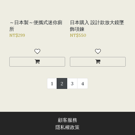
～日本製～便攜式迷你廁
日本購入 設計款放大鏡墜
所
飾項鍊
NT$299
NT$550
1
2
3
4
顧客服務
隱私權政
策