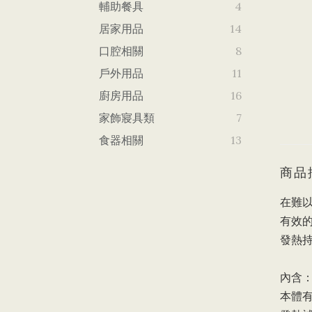
輔助餐具
4
居家用品
14
口腔相關
8
戶外用品
11
廚房用品
16
家飾寢具類
7
食器相關
13
商品
在難
有效
發熱
內含
本體