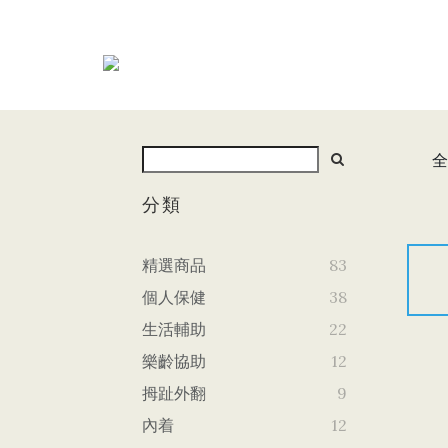
全
分類
精選商品
83
個人保健
38
生活輔助
22
樂齡協助
12
拇趾外翻
9
內着
12