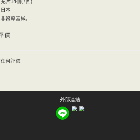
充片14個(7回)
：日本
品非醫療器械。
評價
有任何評價
外部連結