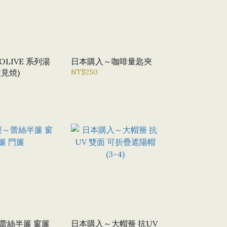
LIVE 系列湯
日本購入～咖啡量匙夾
佐見焼)
NT$250
蕾絲半簾 窗簾
日本購入～大帽簷 抗UV