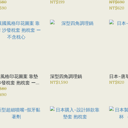
680
NT$199
系花卉風
NT$690
590
NT$620
風格印花圖案 靠墊
深型四角調理鍋
日本~唐
沙發枕套 抱枕套 ー不
NT$1,590
NT$820
枕心
580
490