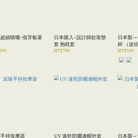
超細噴嘴-假牙黏著
日本購入~設計師款靠墊
日本製～O
套 抱枕套
杯 （波
390
NT$790
NT$590
珠手持按摩器
UV 速乾防曬連帽外套
日本製～