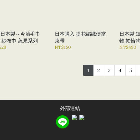
🇵日本製～今治毛巾
日本購入 提花編織便當
日本製 短簾
 紗布巾 蔬果系列
束帶
物 帕恰
229
NT$150
NT$490
1
2
3
4
5
外部連結