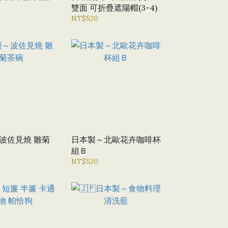
雙面 可折疊遮陽帽(3-4)
NT$520
波佐見燒 雛菊
日本製～北歐花卉咖啡杯
組Ｂ
NT$520