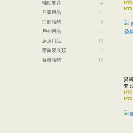
NT$
輔助餐具
4
NT$
居家用品
14
口腔相關
8
戶外用品
11
廚房用品
16
家飾寢具類
7
食器相關
13
異國
套 
含
NT$
NT$