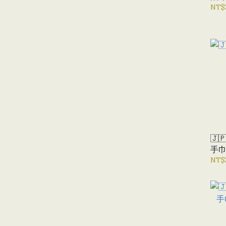
NT$
🇯
手巾
NT$