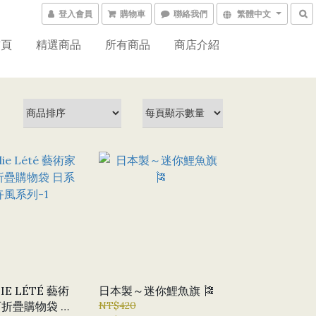
登入會員
購物車
聯絡我們
繁體中文
首頁
精選商品
所有商品
商店介紹
IE LÉTÉ 藝術
日本製～迷你鯉魚旗 🎏
折疊購物袋 日
NT$420