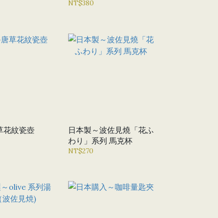
NT$380
系列-1
草花紋瓷壺
日本製～波佐見燒「花ふ
わり」系列 馬克杯
NT$270